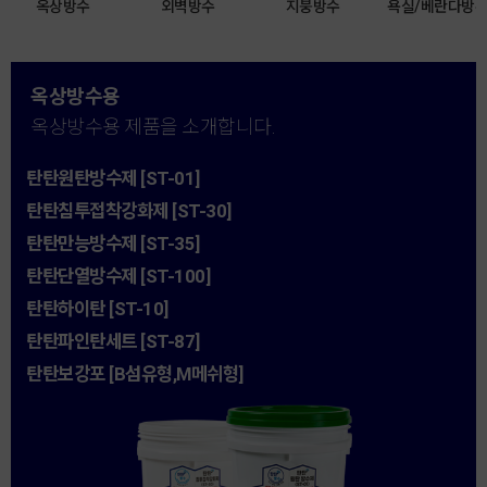
옥상방수
외벽방수
지붕방수
욕실/베란다방
옥상방수용
옥상방수용 제품을 소개합니다.
탄탄원탄방수제 [ST-01]
탄탄침투접착강화제 [ST-30]
탄탄만능방수제 [ST-35]
탄탄단열방수제 [ST-100]
탄탄하이탄 [ST-10]
탄탄파인탄세트 [ST-87]
탄탄보강포 [B섬유형,M메쉬형]